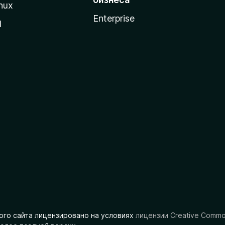
nux
Enterprise
l
ого сайта лицензировано на условиях
лицензии Creative Comm