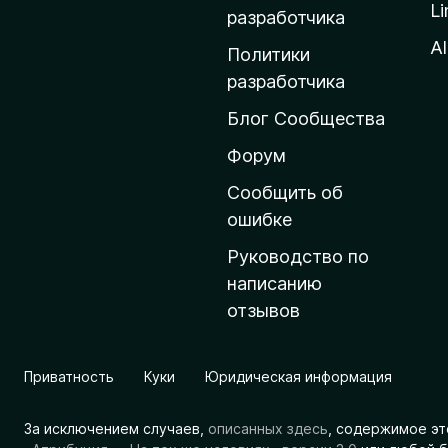
Li
о
разработчика
м
Al
Политики
а
разработчика
ш
Блог Сообщества
н
ю
Форум
ю
Сообщить об
с
ошибке
т
Руководство по
р
написанию
а
отзывов
н
и
ц
Приватность
Куки
Юридическая информация
у
M
За исключением случаев,
описанных здесь
, содержимое эт