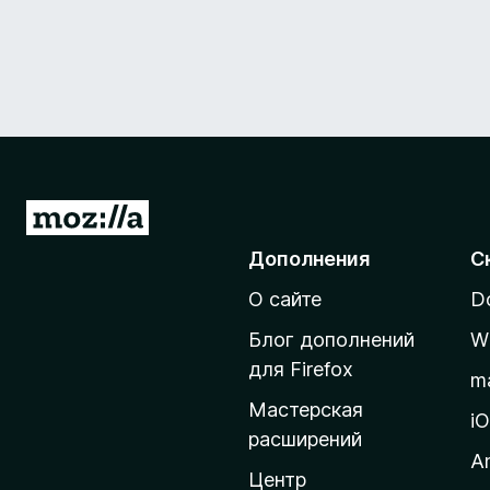
П
е
Дополнения
С
р
О сайте
D
е
й
Блог дополнений
W
т
для Firefox
m
и
Мастерская
н
i
расширений
а
A
д
Центр