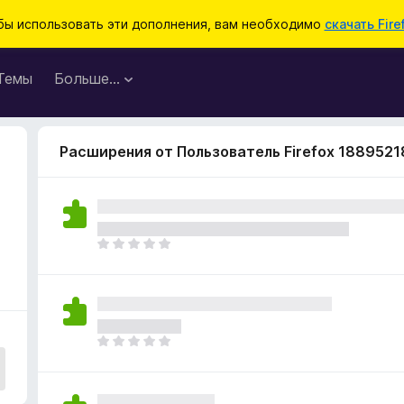
бы использовать эти дополнения, вам необходимо
скачать Fire
Темы
Больше…
Расширения от Пользователь Firefox 1889521
О
ц
е
н
о
к
О
п
ц
о
е
к
н