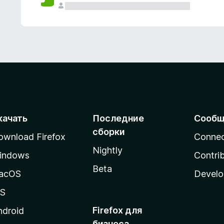
качать
Последние
Сообщ
сборки
ownload Firefox
Conne
Nightly
indows
Contri
Beta
acOS
Develo
OS
Firefox для
ndroid
бизнеса