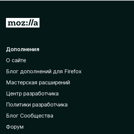
н
а
о
н
к
е
п
П
т
о
е
к
р
а
н
е
Дополнения
е
й
т
О сайте
т
и
Блог дополнений для Firefox
н
Мастерская расширений
а
Центр разработчика
д
о
Политики разработчика
м
Блог Сообщества
а
ш
Форум