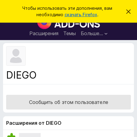
П
Войти
Чтобы использовать эти дополнения, вам
С
о
необходимо
скачать Firefox
.
к
Д
и
р
о
ы
с
т
п
Расширения
Темы
Больше…
к
ь
о
э
т
л
о
н
у
в
е
е
н
д
DIEGO
о
и
м
я
л
е
д
н
л
и
Сообщить об этом пользователе
е
я
б
р
Расширения от DIEGO
а
у