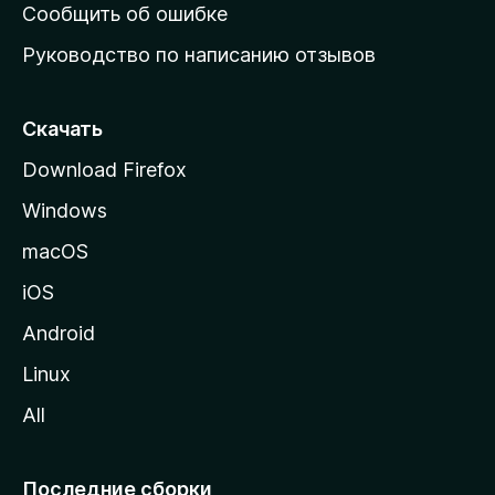
н
Сообщить об ошибке
ю
Руководство по написанию отзывов
ю
с
т
Скачать
р
Download Firefox
а
Windows
н
и
macOS
ц
iOS
у
M
Android
o
Linux
z
All
i
l
l
Последние сборки