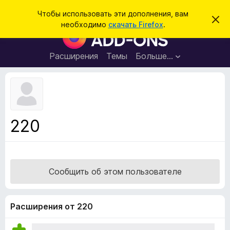
П
Войти
Чтобы использовать эти дополнения, вам
С
о
необходимо
скачать Firefox
.
к
Д
и
р
о
ы
с
т
п
Расширения
Темы
Больше…
к
ь
о
э
т
л
о
н
у
в
е
е
н
д
220
о
и
м
я
л
е
д
н
л
и
Сообщить об этом пользователе
е
я
б
р
Расширения от 220
а
у