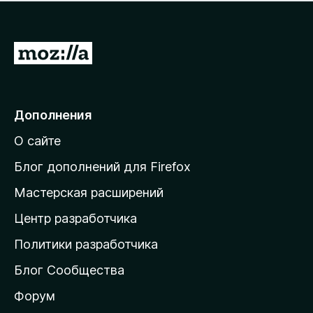
н
а
о
н
к
е
п
П
т
о
е
к
р
а
н
е
Дополнения
е
й
т
О сайте
т
и
Блог дополнений для Firefox
н
Мастерская расширений
а
Центр разработчика
д
о
Политики разработчика
м
Блог Сообщества
а
ш
Форум