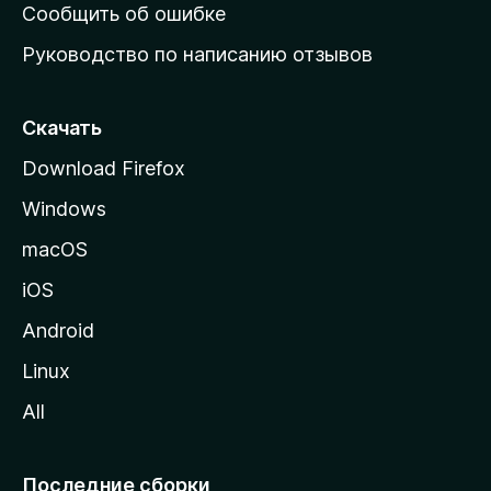
н
Сообщить об ошибке
ю
Руководство по написанию отзывов
ю
с
т
Скачать
р
Download Firefox
а
Windows
н
и
macOS
ц
iOS
у
M
Android
o
Linux
z
All
i
l
l
Последние сборки