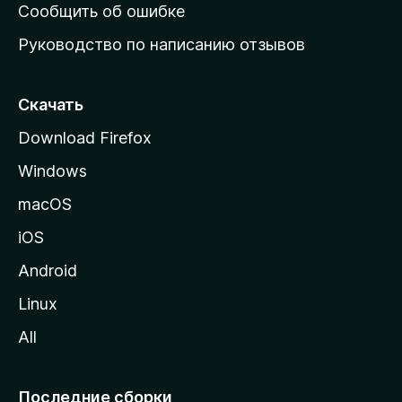
н
Сообщить об ошибке
ю
Руководство по написанию отзывов
ю
с
т
Скачать
р
Download Firefox
а
Windows
н
и
macOS
ц
iOS
у
M
Android
o
Linux
z
All
i
l
l
Последние сборки