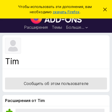
П
Войти
Чтобы использовать эти дополнения, вам
С
о
необходимо
скачать Firefox
.
к
Д
и
р
о
ы
с
т
п
Расширения
Темы
Больше…
к
ь
о
э
т
л
о
н
у
в
е
е
н
д
Tim
о
и
м
я
л
е
д
н
л
и
Сообщить об этом пользователе
е
я
б
р
Расширения от Tim
а
у