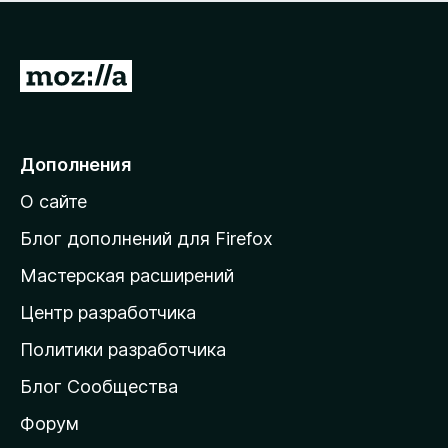
н
а
о
н
к
е
п
П
т
о
е
к
р
а
н
е
Дополнения
е
й
т
О сайте
т
и
Блог дополнений для Firefox
н
Мастерская расширений
а
Центр разработчика
д
о
Политики разработчика
м
Блог Сообщества
а
ш
Форум