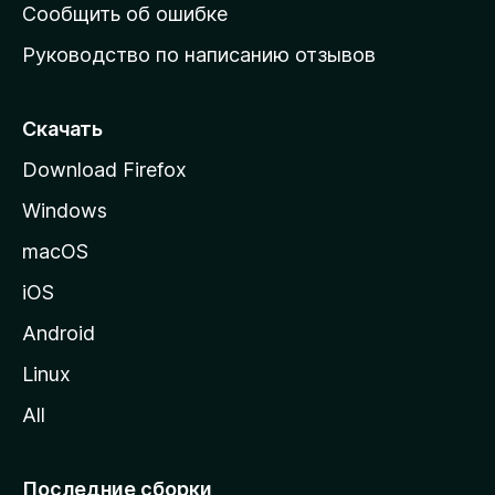
н
Сообщить об ошибке
ю
Руководство по написанию отзывов
ю
с
т
Скачать
р
Download Firefox
а
Windows
н
и
macOS
ц
iOS
у
M
Android
o
Linux
z
All
i
l
l
Последние сборки