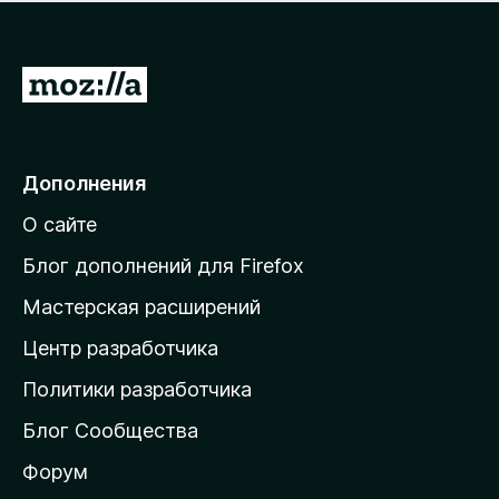
н
а
о
н
к
е
п
П
т
о
е
к
р
а
н
е
Дополнения
е
й
т
О сайте
т
и
Блог дополнений для Firefox
н
Мастерская расширений
а
Центр разработчика
д
о
Политики разработчика
м
Блог Сообщества
а
ш
Форум