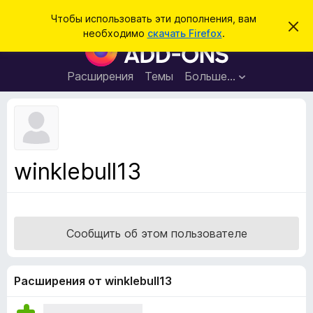
П
Войти
Чтобы использовать эти дополнения, вам
С
о
необходимо
скачать Firefox
.
к
Д
и
р
о
ы
с
т
п
Расширения
Темы
Больше…
к
ь
о
э
т
л
о
н
у
в
е
е
н
д
winklebull13
о
и
м
я
л
е
д
н
л
и
Сообщить об этом пользователе
е
я
б
р
Расширения от winklebull13
а
у