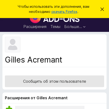
П
Войти
Чтобы использовать эти дополнения, вам
С
о
необходимо
скачать Firefox
.
к
Д
и
р
о
ы
с
т
п
Расширения
Темы
Больше…
к
ь
о
э
т
л
о
н
у
в
е
е
н
д
Gilles Acremant
о
и
м
я
л
е
д
н
л
и
Сообщить об этом пользователе
е
я
б
р
Расширения от Gilles Acremant
а
у