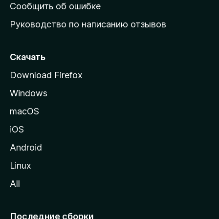
н
Сообщить об ошибке
ю
Руководство по написанию отзывов
ю
с
т
Скачать
р
Download Firefox
а
Windows
н
и
macOS
ц
iOS
у
M
Android
o
Linux
z
All
i
l
l
Последние сборки