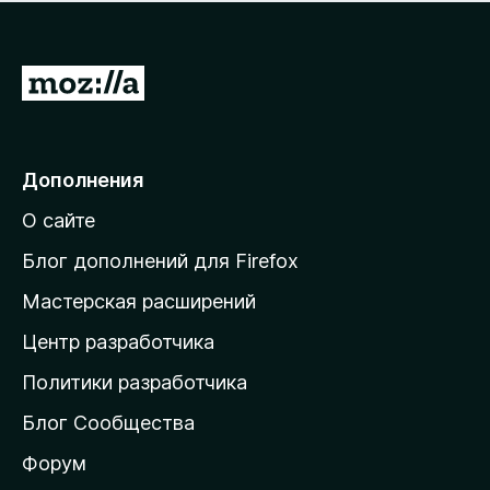
н
а
о
н
к
е
п
П
т
о
е
к
р
а
н
е
Дополнения
е
й
т
О сайте
т
и
Блог дополнений для Firefox
н
Мастерская расширений
а
Центр разработчика
д
о
Политики разработчика
м
Блог Сообщества
а
ш
Форум