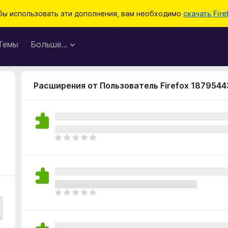
бы использовать эти дополнения, вам необходимо
скачать Fire
Темы
Больше…
Расширения от Пользователь Firefox 1879544
О
ц
е
н
о
к
О
п
ц
о
е
к
н