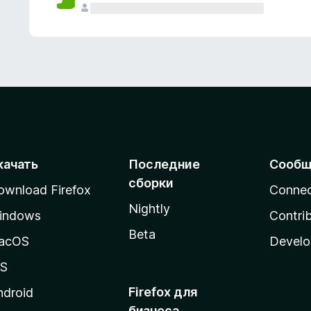
качать
Последние
Сообщ
сборки
ownload Firefox
Conne
Nightly
indows
Contri
Beta
acOS
Develo
OS
Firefox для
ndroid
бизнеса