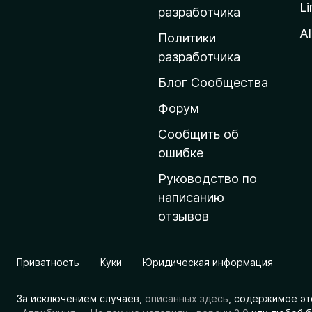
Li
о
разработчика
м
Al
Политики
а
разработчика
ш
Блог Сообщества
н
ю
Форум
ю
Сообщить об
с
ошибке
т
Руководство по
р
написанию
а
отзывов
н
и
ц
Приватность
Куки
Юридическая информация
у
M
За исключением случаев,
описанных здесь
, содержимое эт