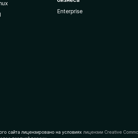
nux
Enterprise
l
ого сайта лицензировано на условиях
лицензии Creative Comm