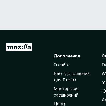
П
е
Дополнения
С
р
О сайте
D
е
й
Блог дополнений
W
т
для Firefox
m
и
Мастерская
н
i
расширений
а
A
д
Центр