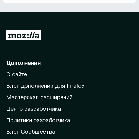
ц
о
е
к
н
а
о
н
к
е
п
П
т
о
е
к
р
а
н
е
Дополнения
е
й
т
О сайте
т
и
Блог дополнений для Firefox
н
Мастерская расширений
а
Центр разработчика
д
о
Политики разработчика
м
Блог Сообщества
а