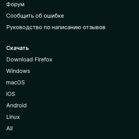
ш
Форум
н
Сообщить об ошибке
ю
Руководство по написанию отзывов
ю
с
т
Скачать
р
Download Firefox
а
Windows
н
и
macOS
ц
iOS
у
M
Android
o
Linux
z
All
i
l