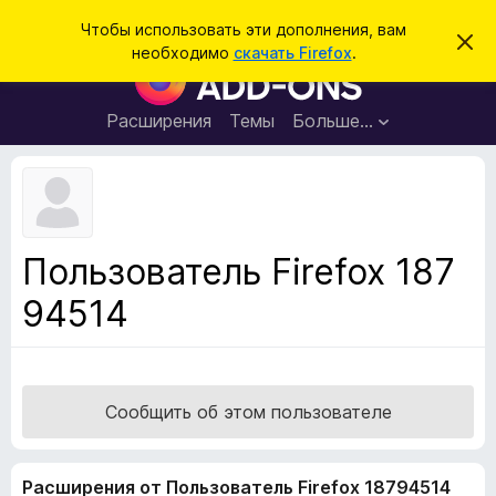
П
Войти
Чтобы использовать эти дополнения, вам
С
о
необходимо
скачать Firefox
.
к
Д
и
р
о
ы
с
т
п
Расширения
Темы
Больше…
к
ь
о
э
т
л
о
н
у
в
е
е
н
д
Пользователь Firefox 187
о
и
м
94514
я
л
е
д
н
л
и
е
я
б
Сообщить об этом пользователе
р
а
Расширения от Пользователь Firefox 18794514
у