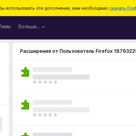
бы использовать эти дополнения, вам необходимо
скачать Fire
Темы
Больше…
Расширения от Пользователь Firefox 1879322
О
ц
е
н
о
к
О
п
ц
о
е
к
н