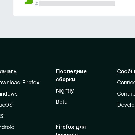
качать
Последние
Сообщ
сборки
ownload Firefox
Conne
Nightly
indows
Contri
Beta
acOS
Develo
OS
Firefox для
ndroid
бизнеса