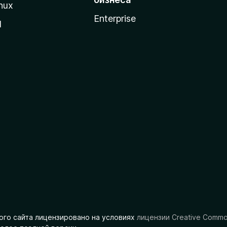
nux
Enterprise
l
ого сайта лицензировано на условиях
лицензии Creative Comm