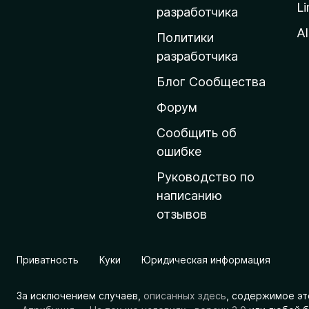
Li
о
разработчика
м
Al
Политики
а
разработчика
ш
Блог Сообщества
н
ю
Форум
ю
Сообщить об
с
ошибке
т
Руководство по
р
написанию
а
отзывов
н
и
ц
Приватность
Куки
Юридическая информация
у
M
За исключением случаев,
описанных здесь
, содержимое эт