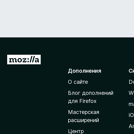
П
е
Дополнения
С
р
О сайте
D
е
й
Блог дополнений
W
т
для Firefox
m
и
Мастерская
н
i
расширений
а
A
д
Центр