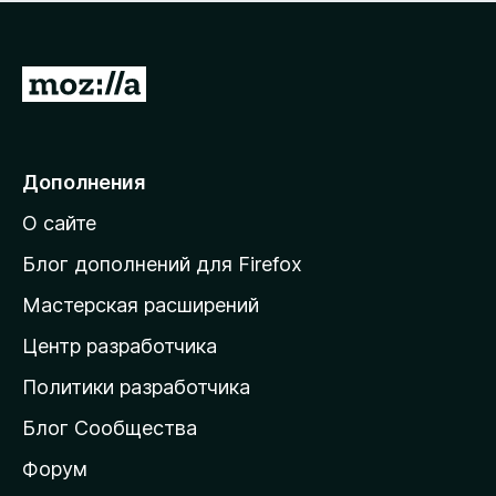
н
а
о
н
к
е
п
П
т
о
е
к
р
а
н
е
Дополнения
е
й
т
О сайте
т
и
Блог дополнений для Firefox
н
Мастерская расширений
а
Центр разработчика
д
о
Политики разработчика
м
Блог Сообщества
а
ш
Форум