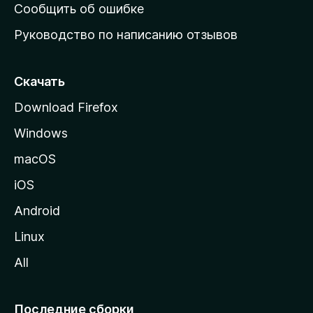
н
Сообщить об ошибке
ю
Руководство по написанию отзывов
ю
с
т
Скачать
р
Download Firefox
а
Windows
н
и
macOS
ц
iOS
у
M
Android
o
Linux
z
All
i
l
l
Последние сборки