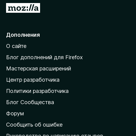
з
П
е
е
р
р
а
е
Дополнения
F
й
i
О сайте
т
r
и
e
Блог дополнений для Firefox
f
н
Мастерская расширений
o
а
x
Центр разработчика
д
о
Политики разработчика
м
Блог Сообщества
а
ш
Форум
н
Сообщить об ошибке
ю
Руководство по написанию отзывов