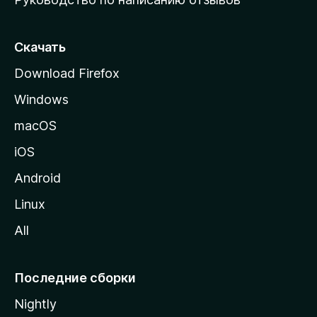
ю
с
т
Скачать
р
Download Firefox
а
Windows
н
и
macOS
ц
iOS
у
M
Android
o
Linux
z
All
i
l
l
Последние сборки
a
Nightly