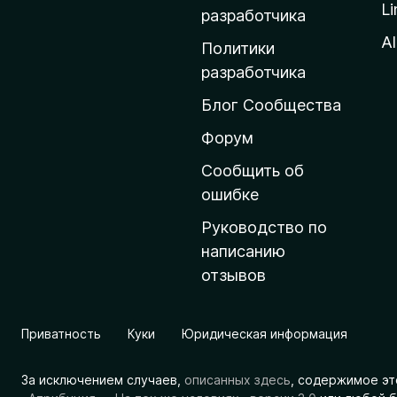
Li
о
разработчика
м
Al
Политики
а
разработчика
ш
Блог Сообщества
н
ю
Форум
ю
Сообщить об
с
ошибке
т
Руководство по
р
написанию
а
отзывов
н
и
ц
Приватность
Куки
Юридическая информация
у
M
За исключением случаев,
описанных здесь
, содержимое эт