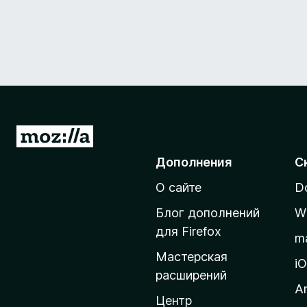
П
е
Дополнения
С
р
О сайте
D
е
й
Блог дополнений
W
т
для Firefox
m
и
Мастерская
н
i
расширений
а
A
д
Центр