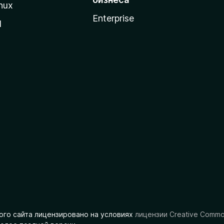
nux
Enterprise
l
ого сайта лицензировано на условиях
лицензии Creative Comm