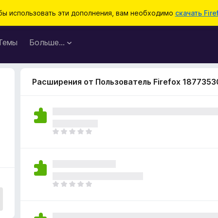
бы использовать эти дополнения, вам необходимо
скачать Fire
Темы
Больше…
Расширения от Пользователь Firefox 1877353
О
ц
е
н
о
к
О
п
ц
о
е
к
н