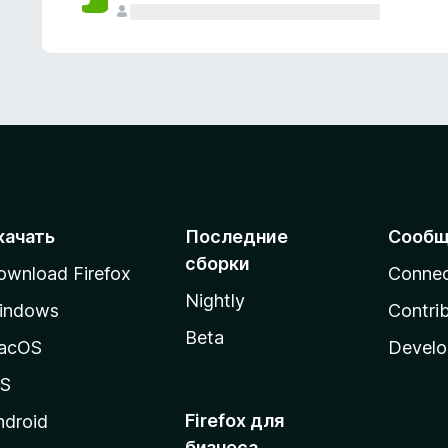
качать
Последние
Сообщ
сборки
ownload Firefox
Conne
Nightly
indows
Contri
Beta
acOS
Develo
OS
Firefox для
ndroid
бизнеса