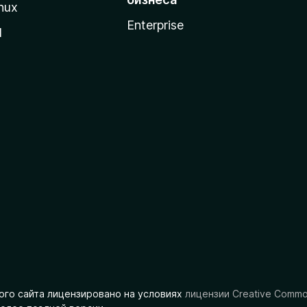
nux
Enterprise
l
ого сайта лицензировано на условиях
лицензии Creative Comm