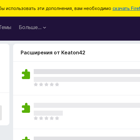
бы использовать эти дополнения, вам необходимо
скачать Fire
Темы
Больше…
Расширения от Keaton42
О
ц
е
н
о
к
О
п
ц
о
е
к
н