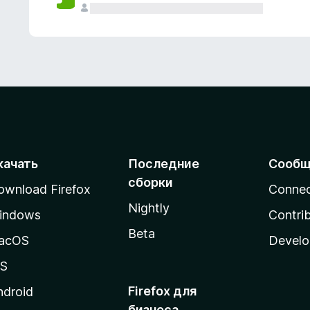
качать
Последние
Сообщ
сборки
ownload Firefox
Conne
Nightly
indows
Contri
Beta
acOS
Develo
OS
Firefox для
ndroid
бизнеса