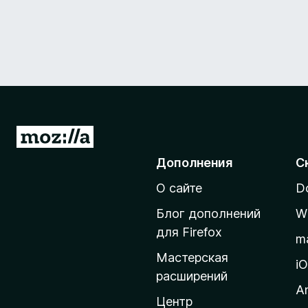
П
е
Дополнения
С
р
О сайте
D
е
й
Блог дополнений
W
т
для Firefox
m
и
Мастерская
н
i
расширений
а
A
д
Центр