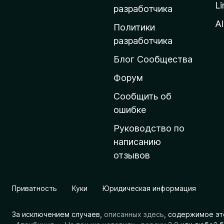
Li
о
разработчика
м
Al
Политики
а
разработчика
ш
Блог Сообщества
н
ю
Форум
ю
Сообщить об
с
ошибке
т
Руководство по
р
написанию
а
отзывов
н
и
ц
Приватность
Куки
Юридическая информация
у
M
За исключением случаев,
описанных здесь
, содержимое эт