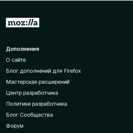
н
а
о
н
к
е
п
П
т
о
е
к
р
а
н
е
Дополнения
е
й
т
О сайте
т
и
Блог дополнений для Firefox
н
Мастерская расширений
а
Центр разработчика
д
о
Политики разработчика
м
Блог Сообщества
а
ш
Форум