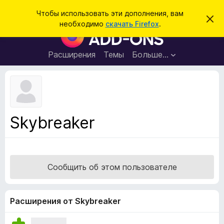
П
Войти
Чтобы использовать эти дополнения, вам
С
о
необходимо
скачать Firefox
.
к
Д
и
р
о
ы
с
т
п
Расширения
Темы
Больше…
к
ь
о
э
т
л
о
н
у
в
е
е
н
д
Skybreaker
о
и
м
я
л
е
д
н
л
и
Сообщить об этом пользователе
е
я
б
р
Расширения от Skybreaker
а
у