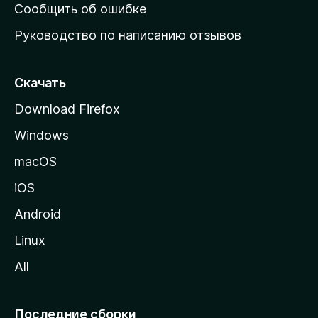
н
Сообщить об ошибке
ю
Руководство по написанию отзывов
ю
с
т
Скачать
р
Download Firefox
а
Windows
н
и
macOS
ц
iOS
у
M
Android
o
Linux
z
All
i
l
l
Последние сборки