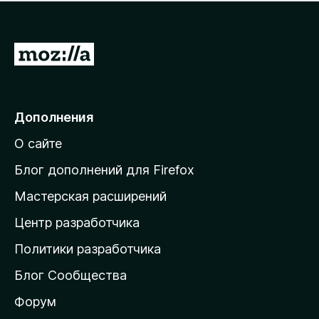
н
а
о
н
к
е
п
П
т
о
е
к
р
а
н
е
Дополнения
е
й
т
О сайте
т
и
Блог дополнений для Firefox
н
Мастерская расширений
а
Центр разработчика
д
о
Политики разработчика
м
Блог Сообщества
а
ш
Форум