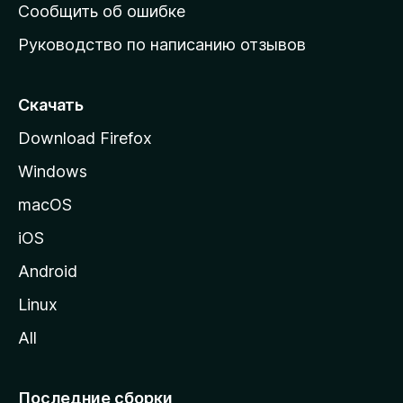
н
Сообщить об ошибке
ю
Руководство по написанию отзывов
ю
с
т
Скачать
р
Download Firefox
а
Windows
н
и
macOS
ц
iOS
у
M
Android
o
Linux
z
All
i
l
l
Последние сборки