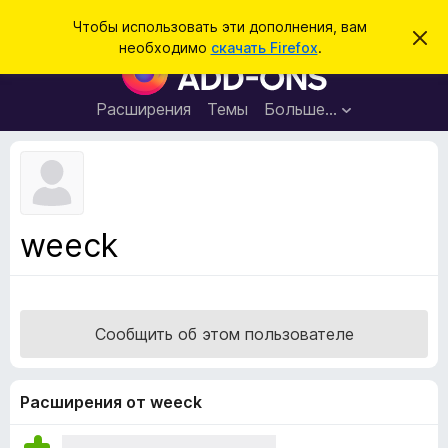
П
Войти
Чтобы использовать эти дополнения, вам
С
о
необходимо
скачать Firefox
.
к
Д
и
р
о
ы
с
т
п
Расширения
Темы
Больше…
к
ь
о
э
т
л
о
н
у
в
е
е
н
д
weeck
о
и
м
я
л
е
д
н
л
и
Сообщить об этом пользователе
е
я
б
р
Расширения от weeck
а
у