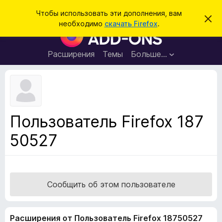
П
Войти
Чтобы использовать эти дополнения, вам
С
о
необходимо
скачать Firefox
.
к
Д
и
р
о
ы
с
т
п
Расширения
Темы
Больше…
к
ь
о
э
т
л
о
н
у
в
е
е
н
д
Пользователь Firefox 187
о
и
м
50527
я
л
е
д
н
л
и
е
я
б
Сообщить об этом пользователе
р
а
Расширения от Пользователь Firefox 18750527
у