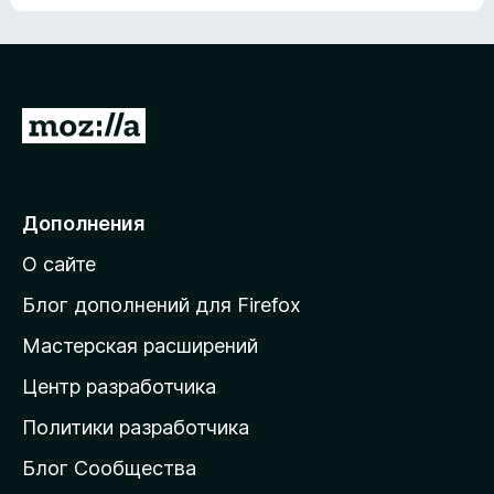
ц
о
е
к
н
а
о
н
к
е
п
П
т
о
е
к
р
а
н
е
Дополнения
е
й
т
О сайте
т
и
Блог дополнений для Firefox
н
Мастерская расширений
а
Центр разработчика
д
о
Политики разработчика
м
Блог Сообщества
а