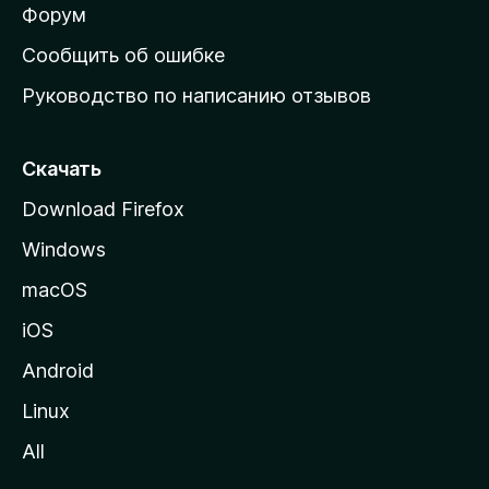
ш
Форум
н
Сообщить об ошибке
ю
Руководство по написанию отзывов
ю
с
т
Скачать
р
Download Firefox
а
Windows
н
и
macOS
ц
iOS
у
M
Android
o
Linux
z
All
i
l