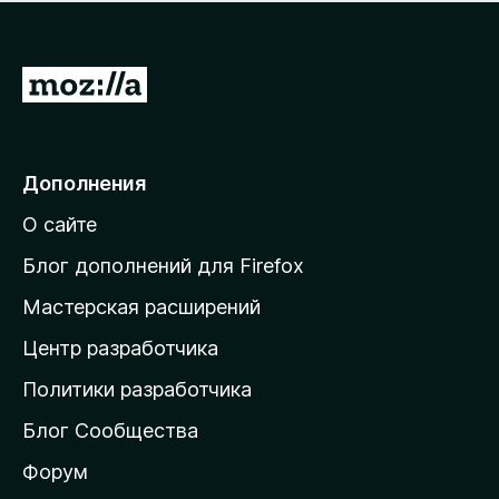
н
а
о
н
к
е
п
П
т
о
е
к
р
а
н
е
Дополнения
е
й
т
О сайте
т
и
Блог дополнений для Firefox
н
Мастерская расширений
а
Центр разработчика
д
о
Политики разработчика
м
Блог Сообщества
а
ш
Форум