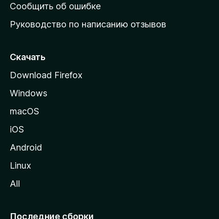
н
Сообщить об ошибке
ю
Руководство по написанию отзывов
ю
с
т
Скачать
р
Download Firefox
а
Windows
н
и
macOS
ц
iOS
у
M
Android
o
Linux
z
All
i
l
l
Последние сборки