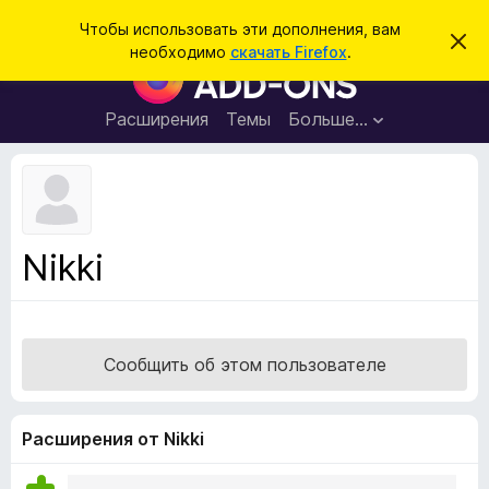
П
Войти
Чтобы использовать эти дополнения, вам
С
о
необходимо
скачать Firefox
.
к
Д
и
р
о
ы
с
т
п
Расширения
Темы
Больше…
к
ь
о
э
т
л
о
н
у
в
е
е
н
д
Nikki
о
и
м
я
л
е
д
н
л
и
Сообщить об этом пользователе
е
я
б
р
Расширения от Nikki
а
у