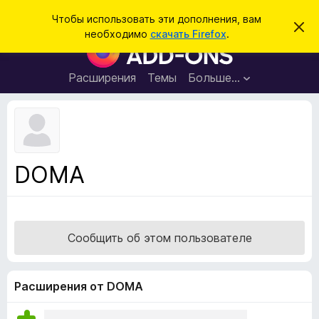
П
Войти
Чтобы использовать эти дополнения, вам
С
о
необходимо
скачать Firefox
.
к
Д
и
р
о
ы
с
т
п
Расширения
Темы
Больше…
к
ь
о
э
т
л
о
н
у
в
е
е
н
д
DOMA
о
и
м
я
л
е
д
н
л
и
Сообщить об этом пользователе
е
я
б
р
Расширения от DOMA
а
у