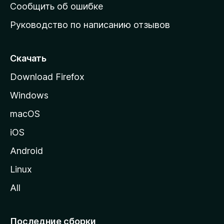
н
Сообщить об ошибке
ю
Руководство по написанию отзывов
ю
с
т
Скачать
р
Download Firefox
а
Windows
н
и
macOS
ц
iOS
у
M
Android
o
Linux
z
All
i
l
l
Последние сборки