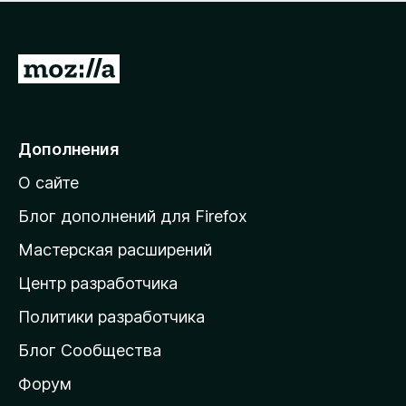
н
а
о
н
к
е
п
П
т
о
е
к
р
а
н
е
Дополнения
е
й
т
О сайте
т
и
Блог дополнений для Firefox
н
Мастерская расширений
а
Центр разработчика
д
о
Политики разработчика
м
Блог Сообщества
а
ш
Форум