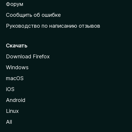
ш
Форум
н
Сообщить об ошибке
ю
Руководство по написанию отзывов
ю
с
т
Скачать
р
Download Firefox
а
Windows
н
и
macOS
ц
iOS
у
M
Android
o
Linux
z
All
i
l