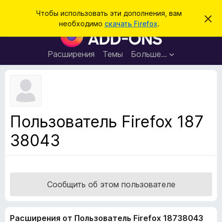
П
Войти
Чтобы использовать эти дополнения, вам
С
о
необходимо
скачать Firefox
.
к
Д
и
р
о
ы
с
т
п
Расширения
Темы
Больше…
к
ь
о
э
т
л
о
н
у
в
е
е
н
д
Пользователь Firefox 187
о
и
м
38043
я
л
е
д
н
л
и
е
я
б
Сообщить об этом пользователе
р
а
Расширения от Пользователь Firefox 18738043
у