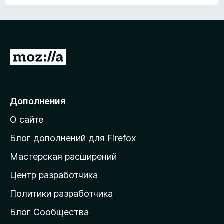
ц
о
е
к
н
а
о
н
к
е
п
П
т
о
е
к
р
а
н
е
Дополнения
е
й
т
О сайте
т
и
Блог дополнений для Firefox
н
Мастерская расширений
а
Центр разработчика
д
о
Политики разработчика
м
Блог Сообщества
а