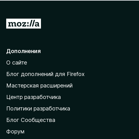
н
а
о
н
к
е
п
П
т
о
е
к
р
а
н
е
Дополнения
е
й
т
О сайте
т
и
Блог дополнений для Firefox
н
Мастерская расширений
а
Центр разработчика
д
о
Политики разработчика
м
Блог Сообщества
а
ш
Форум