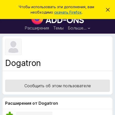
П
Войти
Чтобы использовать эти дополнения, вам
С
о
необходимо
скачать Firefox
.
к
Д
и
р
о
ы
с
т
п
Расширения
Темы
Больше…
к
ь
о
э
т
л
о
н
у
в
е
е
н
д
Dogatron
о
и
м
я
л
е
д
н
л
и
Сообщить об этом пользователе
е
я
б
р
Расширения от Dogatron
а
у