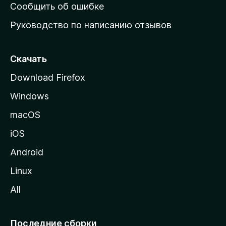
н
Сообщить об ошибке
ю
Руководство по написанию отзывов
ю
с
т
Скачать
р
Download Firefox
а
Windows
н
и
macOS
ц
iOS
у
M
Android
o
Linux
z
All
i
l
l
Последние сборки