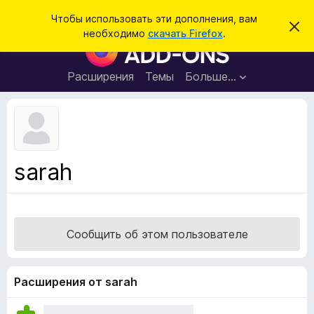
П
Войти
Чтобы использовать эти дополнения, вам
С
о
необходимо
скачать Firefox
.
к
Д
и
р
о
ы
с
т
п
Расширения
Темы
Больше…
к
ь
о
э
т
л
о
н
у
в
е
е
н
д
sarah
о
и
м
я
л
е
д
н
л
и
Сообщить об этом пользователе
е
я
б
р
Расширения от sarah
а
у