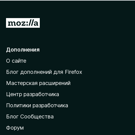
н
а
о
н
к
е
п
П
т
о
е
к
р
а
н
е
Дополнения
е
й
т
О сайте
т
и
Блог дополнений для Firefox
н
Мастерская расширений
а
Центр разработчика
д
о
Политики разработчика
м
Блог Сообщества
а
ш
Форум