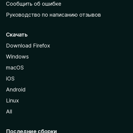
н
Сообщить об ошибке
ю
Руководство по написанию отзывов
ю
с
т
Скачать
р
Download Firefox
а
Windows
н
и
macOS
ц
iOS
у
M
Android
o
Linux
z
All
i
l
l
Последние сборки