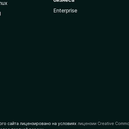
nux
Enterprise
l
ого сайта лицензировано на условиях
лицензии Creative Comm