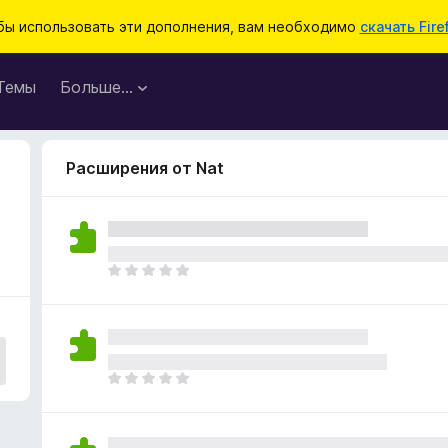
бы использовать эти дополнения, вам необходимо
скачать Fire
Темы
Больше…
Расширения от Nat
О
ц
е
н
о
к
О
п
ц
о
е
к
н