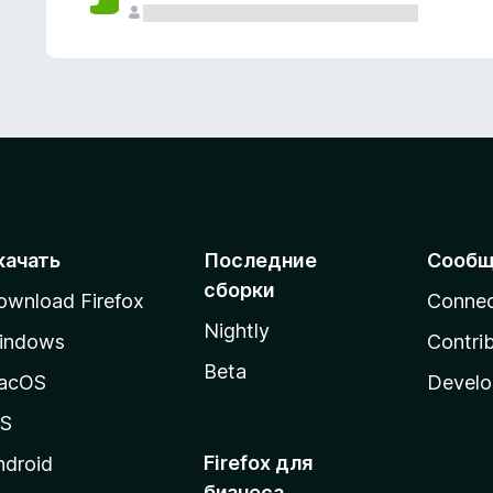
качать
Последние
Сообщ
сборки
ownload Firefox
Conne
Nightly
indows
Contri
Beta
acOS
Develo
OS
Firefox для
ndroid
бизнеса