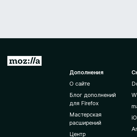
П
е
Дополнения
С
р
О сайте
D
е
й
Блог дополнений
W
т
для Firefox
m
и
Мастерская
н
i
расширений
а
A
д
Центр