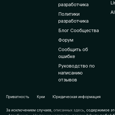
Li
о
разработчика
м
Al
Политики
а
разработчика
ш
Блог Сообщества
н
ю
Форум
ю
Сообщить об
с
ошибке
т
Руководство по
р
написанию
а
отзывов
н
и
ц
Приватность
Куки
Юридическая информация
у
M
За исключением случаев,
описанных здесь
, содержимое эт