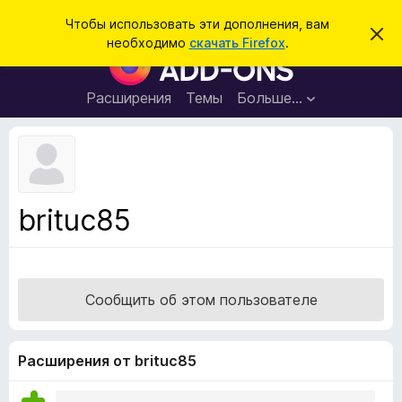
П
Войти
Чтобы использовать эти дополнения, вам
С
о
необходимо
скачать Firefox
.
к
Д
и
р
о
ы
с
т
п
Расширения
Темы
Больше…
к
ь
о
э
т
л
о
н
у
в
е
е
н
д
brituc85
о
и
м
я
л
е
д
н
л
и
Сообщить об этом пользователе
е
я
б
р
Расширения от brituc85
а
у