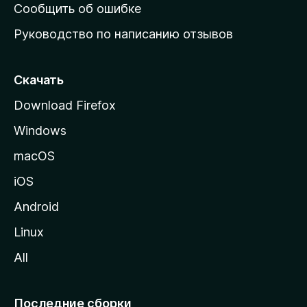
н
Сообщить об ошибке
ю
Руководство по написанию отзывов
ю
с
т
Скачать
р
Download Firefox
а
Windows
н
и
macOS
ц
iOS
у
M
Android
o
Linux
z
All
i
l
l
Последние сборки