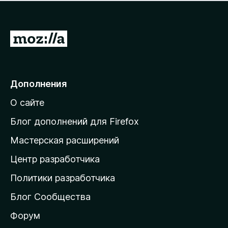
н
а
о
н
к
е
п
П
т
о
е
к
р
а
н
е
Дополнения
е
й
т
О сайте
т
и
Блог дополнений для Firefox
н
Мастерская расширений
а
Центр разработчика
д
о
Политики разработчика
м
Блог Сообщества
а
ш
Форум