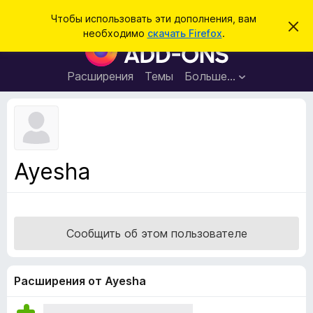
П
Войти
Чтобы использовать эти дополнения, вам
С
о
необходимо
скачать Firefox
.
к
Д
и
р
о
ы
с
т
п
Расширения
Темы
Больше…
к
ь
о
э
т
л
о
н
у
в
е
е
н
д
Ayesha
о
и
м
я
л
е
д
н
л
и
Сообщить об этом пользователе
е
я
б
р
Расширения от Ayesha
а
у