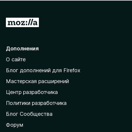
н
а
о
н
к
е
п
П
т
о
е
к
р
а
н
е
Дополнения
е
й
т
О сайте
т
и
Блог дополнений для Firefox
н
Мастерская расширений
а
Центр разработчика
д
о
Политики разработчика
м
Блог Сообщества
а
ш
Форум