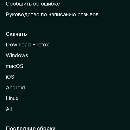
н
Сообщить об ошибке
ю
Руководство по написанию отзывов
ю
с
т
Скачать
р
Download Firefox
а
Windows
н
и
macOS
ц
iOS
у
M
Android
o
Linux
z
All
i
l
l
Последние сборки