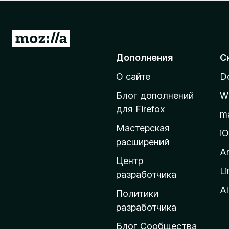
з
е
р
П
а
е
Дополнения
С
F
р
i
О сайте
D
е
r
й
e
Блог дополнений
W
т
f
для Firefox
m
o
и
Мастерская
x
н
i
расширений
а
A
д
Центр
Li
о
разработчика
м
Al
Политики
а
разработчика
ш
Блог Сообщества