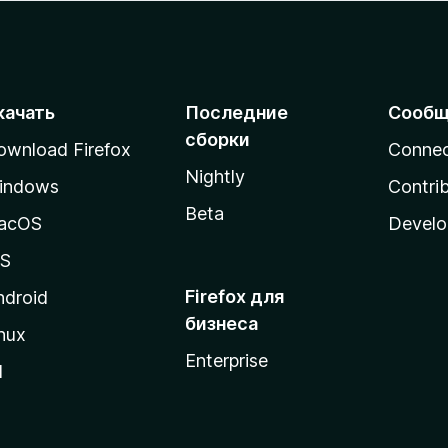
качать
Последние
Сообщ
сборки
ownload Firefox
Conne
Nightly
indows
Contri
Beta
acOS
Develo
OS
Firefox для
ndroid
бизнеса
nux
Enterprise
l