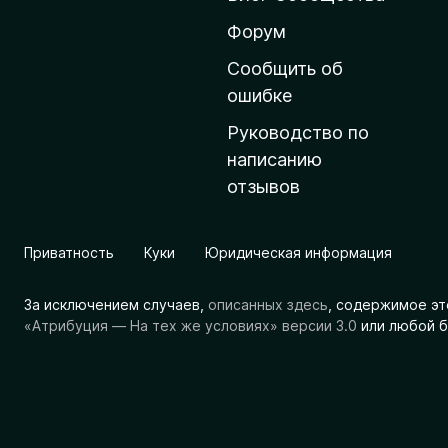
н
ю
Форум
ю
Сообщить об
с
ошибке
т
Руководство по
р
написанию
а
отзывов
н
и
ц
Приватность
Куки
Юридическая информация
у
M
За исключением случаев,
описанных здесь
, содержимое эт
o
«Атрибуция — На тех же условиях» версии 3.0
или любой б
z
i
l
l