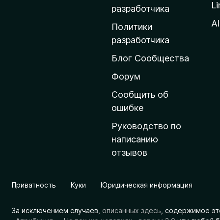
Li
о
разработчика
м
Al
Политики
а
разработчика
ш
Блог Сообщества
н
ю
Форум
ю
Сообщить об
с
ошибке
т
Руководство по
р
написанию
а
отзывов
н
и
ц
Приватность
Куки
Юридическая информация
у
M
За исключением случаев,
описанных здесь
, содержимое эт