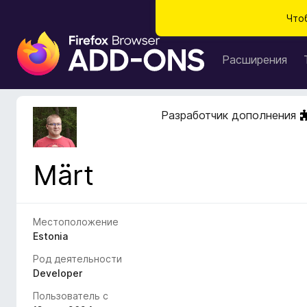
Что
Д
о
Расширения
п
о
л
Разработчик дополнения
н
е
н
Märt
и
я
д
л
Местоположение
я
Estonia
б
Род деятельности
р
Developer
а
Пользователь с
у