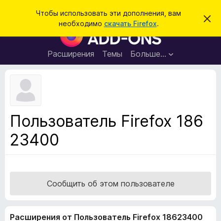
П
Войти
Чтобы использовать эти дополнения, вам
С
о
необходимо
скачать Firefox
.
к
Д
и
р
о
ы
с
т
п
Расширения
Темы
Больше…
к
ь
о
э
т
л
о
н
у
в
е
е
н
д
Пользователь Firefox 186
о
и
м
23400
я
л
е
д
н
л
и
е
я
б
Сообщить об этом пользователе
р
а
Расширения от Пользователь Firefox 18623400
у