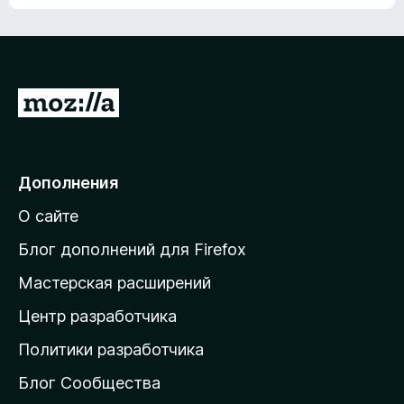
ц
о
е
к
н
а
о
н
к
е
п
П
т
о
е
к
р
а
н
е
Дополнения
е
й
т
О сайте
т
и
Блог дополнений для Firefox
н
Мастерская расширений
а
Центр разработчика
д
о
Политики разработчика
м
Блог Сообщества
а