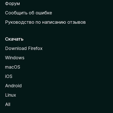
ш
Форум
н
Сообщить об ошибке
ю
Руководство по написанию отзывов
ю
с
т
Скачать
р
Download Firefox
а
Windows
н
и
macOS
ц
iOS
у
M
Android
o
Linux
z
All
i
l