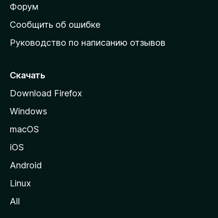
ш
Форум
н
Сообщить об ошибке
ю
Руководство по написанию отзывов
ю
с
т
Скачать
р
Download Firefox
а
Windows
н
и
macOS
ц
iOS
у
M
Android
o
Linux
z
All
i
l