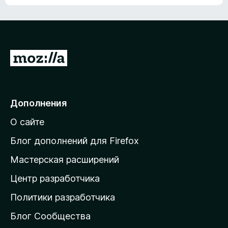
ц
о
е
к
н
а
о
н
к
е
п
П
т
о
е
к
р
а
н
е
Дополнения
е
й
т
О сайте
т
и
Блог дополнений для Firefox
н
Мастерская расширений
а
Центр разработчика
д
о
Политики разработчика
м
Блог Сообщества
а