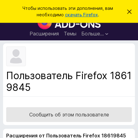
П
Войти
Чтобы использовать эти дополнения, вам
С
о
необходимо
скачать Firefox
.
к
Д
и
р
о
ы
с
т
п
Расширения
Темы
Больше…
к
ь
о
э
т
л
о
н
у
в
е
е
н
д
Пользователь Firefox 1861
о
и
м
9845
я
л
е
д
н
л
и
е
я
б
Сообщить об этом пользователе
р
а
Расширения от Пользователь Firefox 18619845
у