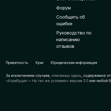
н
ю
Форум
ю
Сообщить об
с
ошибке
т
Руководство по
р
написанию
а
отзывов
н
и
ц
Приватность
Куки
Юридическая информация
у
M
За исключением случаев,
описанных здесь
, содержимое эт
o
«Атрибуция — На тех же условиях» версии 3.0
или любой б
z
i
l
l