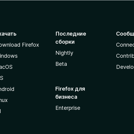
качать
Последние
Сообщ
сборки
ownload Firefox
Conne
Nightly
indows
Contri
Beta
acOS
Develo
OS
Firefox для
ndroid
бизнеса
nux
Enterprise
l