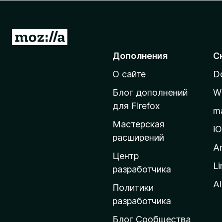
з
е
р
П
а
е
Дополнения
С
F
р
i
О сайте
D
е
r
й
e
Блог дополнений
W
т
f
для Firefox
m
o
и
Мастерская
x
н
i
расширений
а
A
д
Центр
Li
о
разработчика
м
Al
Политики
а
разработчика
ш
Блог Сообщества