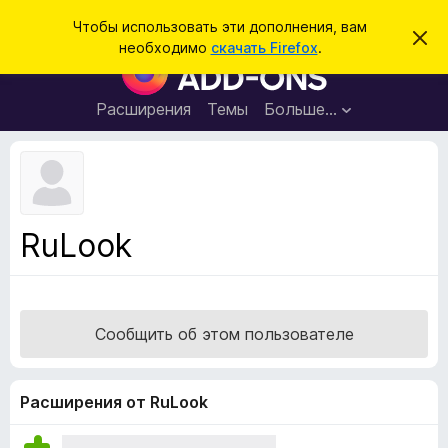
П
Войти
Чтобы использовать эти дополнения, вам
С
о
необходимо
скачать Firefox
.
к
Д
и
р
о
ы
с
т
п
Расширения
Темы
Больше…
к
ь
о
э
т
л
о
н
у
в
е
е
н
д
RuLook
о
и
м
я
л
е
д
н
л
и
Сообщить об этом пользователе
е
я
б
р
Расширения от RuLook
а
у