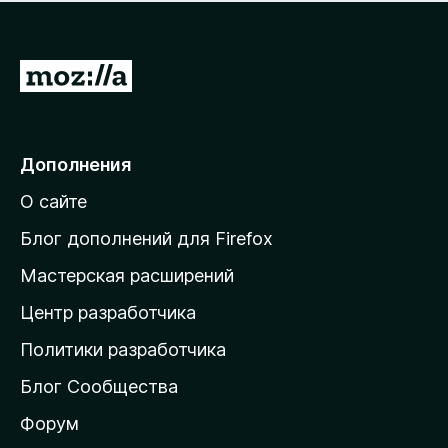
н
а
о
н
к
е
п
П
т
о
е
к
р
а
н
е
Дополнения
е
й
т
О сайте
т
и
Блог дополнений для Firefox
н
Мастерская расширений
а
Центр разработчика
д
о
Политики разработчика
м
Блог Сообщества
а
ш
Форум