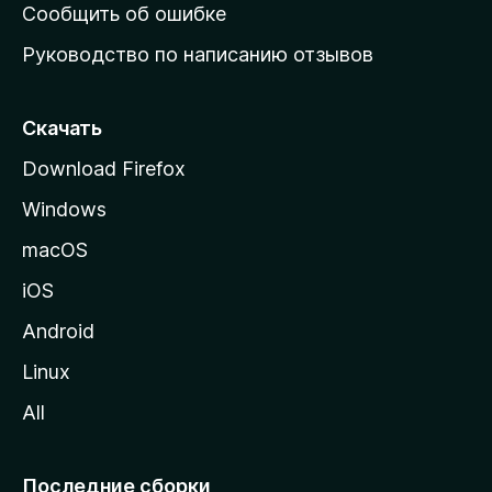
н
Сообщить об ошибке
ю
Руководство по написанию отзывов
ю
с
т
Скачать
р
Download Firefox
а
Windows
н
и
macOS
ц
iOS
у
M
Android
o
Linux
z
All
i
l
l
Последние сборки