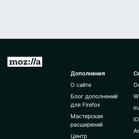
П
е
Дополнения
С
р
О сайте
D
е
й
Блог дополнений
W
т
для Firefox
m
и
Мастерская
н
i
расширений
а
A
д
Центр