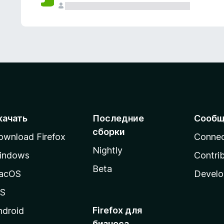
качать
Последние
Сообщ
сборки
ownload Firefox
Conne
Nightly
indows
Contri
Beta
acOS
Develo
OS
Firefox для
ndroid
бизнеса