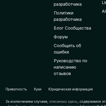
Li
о
разработчика
м
Al
Политики
а
разработчика
ш
Блог Сообщества
н
ю
Форум
ю
Сообщить об
с
ошибке
т
Руководство по
р
написанию
а
отзывов
н
и
ц
Приватность
Куки
Юридическая информация
у
M
За исключением случаев,
описанных здесь
, содержимое эт