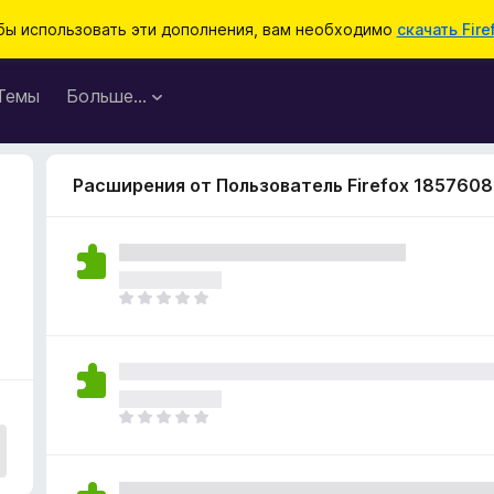
бы использовать эти дополнения, вам необходимо
скачать Fire
Темы
Больше…
Расширения от Пользователь Firefox 1857608
О
ц
е
н
о
к
О
п
ц
о
е
к
н