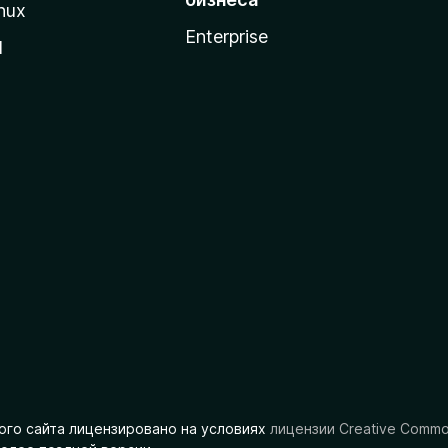
nux
Enterprise
l
ого сайта лицензировано на условиях
лицензии Creative Comm