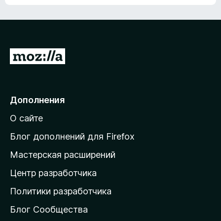
ц
о
е
к
н
а
о
н
к
е
п
П
т
о
е
к
р
а
н
е
Дополнения
е
й
т
О сайте
т
и
Блог дополнений для Firefox
н
Мастерская расширений
а
Центр разработчика
д
о
Политики разработчика
м
Блог Сообщества
а