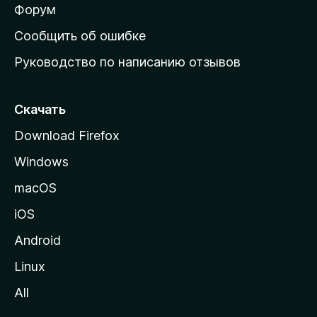
ш
Форум
н
Сообщить об ошибке
ю
Руководство по написанию отзывов
ю
с
т
Скачать
р
Download Firefox
а
Windows
н
и
macOS
ц
iOS
у
M
Android
o
Linux
z
All
i
l