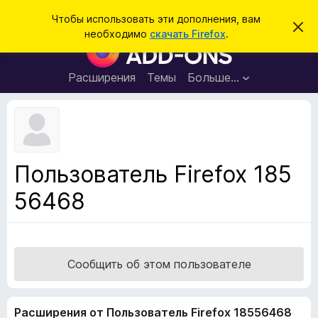
П
Войти
Чтобы использовать эти дополнения, вам
С
о
необходимо
скачать Firefox
.
к
Д
и
р
о
ы
с
т
п
Расширения
Темы
Больше…
к
ь
о
э
т
л
о
н
у
в
е
е
н
д
Пользователь Firefox 185
о
и
м
56468
я
л
е
д
н
л
и
е
я
б
Сообщить об этом пользователе
р
а
Расширения от Пользователь Firefox 18556468
у