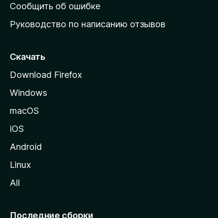
н
Сообщить об ошибке
ю
Руководство по написанию отзывов
ю
с
т
Скачать
р
Download Firefox
а
Windows
н
и
macOS
ц
iOS
у
M
Android
o
Linux
z
All
i
l
l
Последние сборки