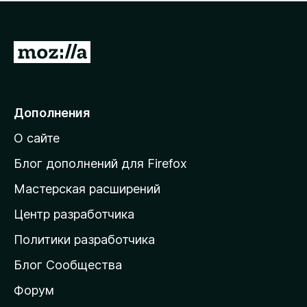
н
а
о
н
к
е
п
П
т
о
е
к
р
а
н
е
Дополнения
е
й
т
О сайте
т
и
Блог дополнений для Firefox
н
Мастерская расширений
а
Центр разработчика
д
о
Политики разработчика
м
Блог Сообщества
а
ш
Форум