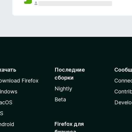
качать
Последние
Сообщ
сборки
ownload Firefox
Conne
Nightly
indows
Contri
Beta
acOS
Develo
OS
Firefox для
ndroid
бизнеса