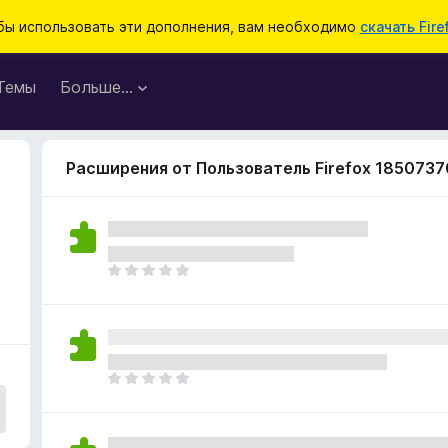
бы использовать эти дополнения, вам необходимо
скачать Fire
Темы
Больше…
Расширения от Пользователь Firefox 1850737
О
ц
е
н
о
к
О
п
ц
о
е
к
н