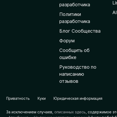
Li
о
разработчика
м
Al
Политики
а
разработчика
ш
Блог Сообщества
н
ю
Форум
ю
Сообщить об
с
ошибке
т
Руководство по
р
написанию
а
отзывов
н
и
ц
Приватность
Куки
Юридическая информация
у
M
За исключением случаев,
описанных здесь
, содержимое эт