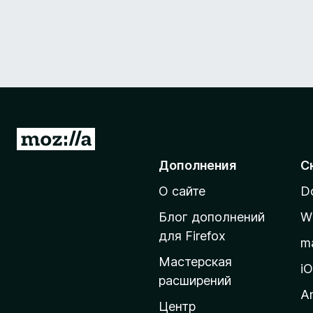
П
е
Дополнения
С
р
О сайте
D
е
й
Блог дополнений
W
т
для Firefox
m
и
Мастерская
н
i
расширений
а
A
д
Центр