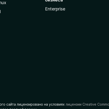
nux
Enterprise
l
ого сайта лицензировано на условиях
лицензии Creative Comm