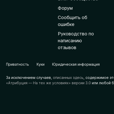
н
ю
Форум
ю
Сообщить об
с
ошибке
т
Руководство по
р
написанию
а
отзывов
н
и
ц
Приватность
Куки
Юридическая информация
у
M
За исключением случаев,
описанных здесь
, содержимое эт
o
«Атрибуция — На тех же условиях» версии 3.0
или любой б
z
i
l
l