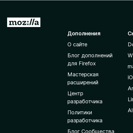
з
е
р
П
а
е
Дополнения
С
F
р
i
О сайте
D
е
r
й
e
Блог дополнений
W
т
f
для Firefox
m
o
и
Мастерская
x
н
i
расширений
а
A
д
Центр
Li
о
разработчика
м
Al
Политики
а
разработчика
ш
Блог Сообщества