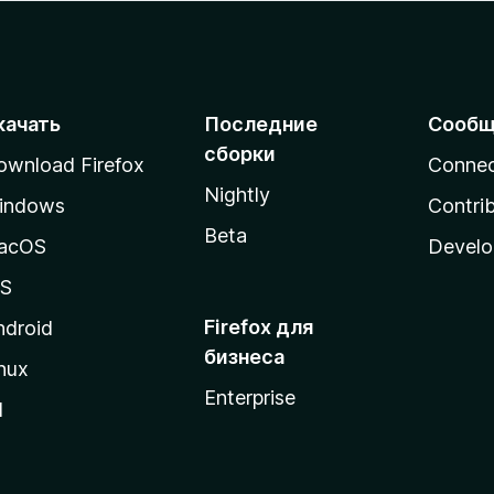
качать
Последние
Сообщ
сборки
ownload Firefox
Conne
Nightly
indows
Contri
Beta
acOS
Develo
OS
Firefox для
ndroid
бизнеса
nux
Enterprise
l