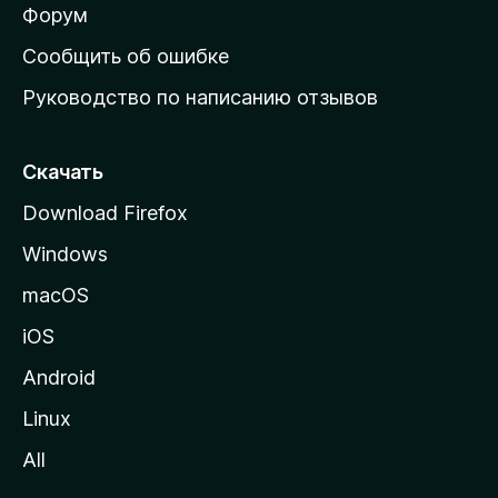
ш
Форум
н
Сообщить об ошибке
ю
Руководство по написанию отзывов
ю
с
т
Скачать
р
Download Firefox
а
Windows
н
и
macOS
ц
iOS
у
M
Android
o
Linux
z
All
i
l