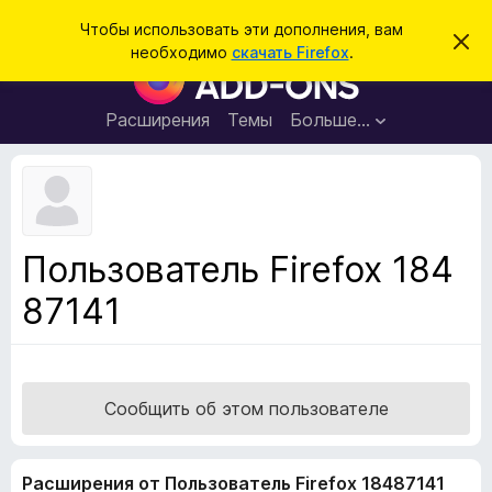
П
Войти
Чтобы использовать эти дополнения, вам
С
о
необходимо
скачать Firefox
.
к
Д
и
р
о
ы
с
т
п
Расширения
Темы
Больше…
к
ь
о
э
т
л
о
н
у
в
е
е
н
д
Пользователь Firefox 184
о
и
м
87141
я
л
е
д
н
л
и
е
я
б
Сообщить об этом пользователе
р
а
Расширения от Пользователь Firefox 18487141
у