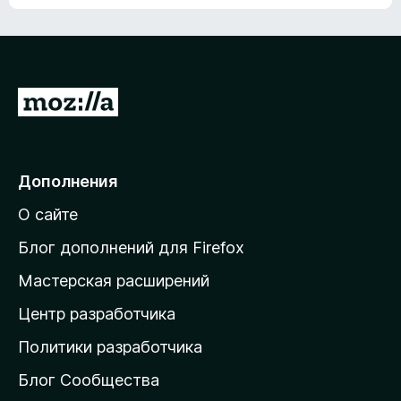
ц
о
е
к
н
а
о
н
к
е
п
П
т
о
е
к
р
а
н
е
Дополнения
е
й
т
О сайте
т
и
Блог дополнений для Firefox
н
Мастерская расширений
а
Центр разработчика
д
о
Политики разработчика
м
Блог Сообщества
а