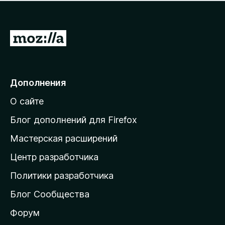
н
а
о
н
к
е
п
П
т
о
е
к
р
а
н
е
Дополнения
е
й
т
О сайте
т
и
Блог дополнений для Firefox
н
Мастерская расширений
а
Центр разработчика
д
о
Политики разработчика
м
Блог Сообщества
а
ш
Форум