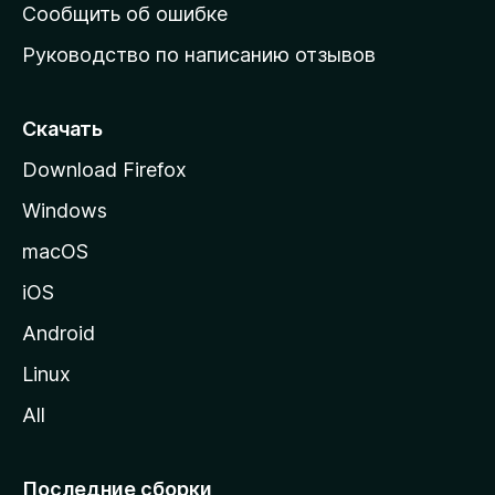
н
Сообщить об ошибке
ю
Руководство по написанию отзывов
ю
с
т
Скачать
р
Download Firefox
а
Windows
н
и
macOS
ц
iOS
у
M
Android
o
Linux
z
All
i
l
l
Последние сборки