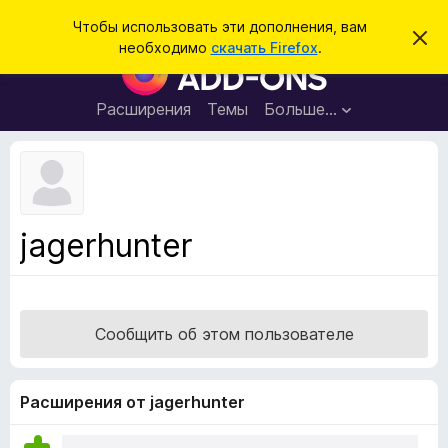
П
Войти
Чтобы использовать эти дополнения, вам
С
о
необходимо
скачать Firefox
.
к
Д
и
р
о
ы
с
т
п
Расширения
Темы
Больше…
к
ь
о
э
т
л
о
н
у
в
е
е
н
д
jagerhunter
о
и
м
я
л
е
д
н
л
и
Сообщить об этом пользователе
е
я
б
р
Расширения от jagerhunter
а
у