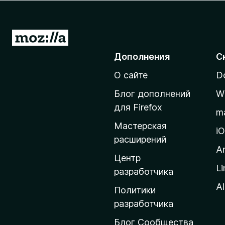
з
е
р
П
а
е
Дополнения
С
F
р
i
О сайте
D
е
r
й
e
Блог дополнений
W
т
f
для Firefox
m
o
и
Мастерская
x
н
i
расширений
а
A
д
Центр
Li
о
разработчика
м
Al
Политики
а
разработчика
ш
Блог Сообщества