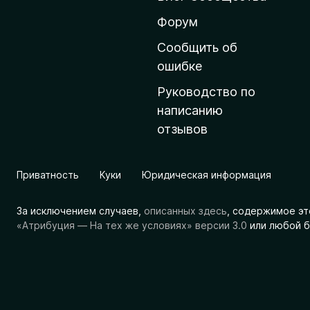
н
ю
Форум
ю
Сообщить об
с
ошибке
т
Руководство по
р
написанию
а
отзывов
н
и
ц
Приватность
Куки
Юридическая информация
у
M
За исключением случаев,
описанных здесь
, содержимое эт
o
«Атрибуция — На тех же условиях» версии 3.0
или любой б
z
i
l
l