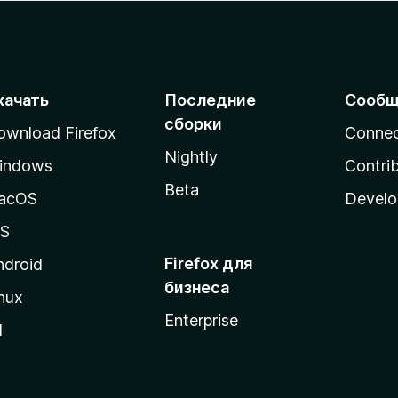
качать
Последние
Сообщ
сборки
ownload Firefox
Conne
Nightly
indows
Contri
Beta
acOS
Develo
OS
Firefox для
ndroid
бизнеса
nux
Enterprise
l