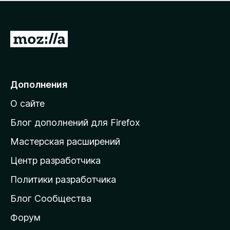
н
а
о
н
к
е
п
П
т
о
е
к
р
а
н
е
Дополнения
е
й
т
О сайте
т
и
Блог дополнений для Firefox
н
Мастерская расширений
а
Центр разработчика
д
о
Политики разработчика
м
Блог Сообщества
а
ш
Форум