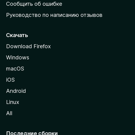
н
Сообщить об ошибке
ю
Руководство по написанию отзывов
ю
с
т
Скачать
р
Download Firefox
а
Windows
н
и
macOS
ц
iOS
у
M
Android
o
Linux
z
All
i
l
l
Последние сборки