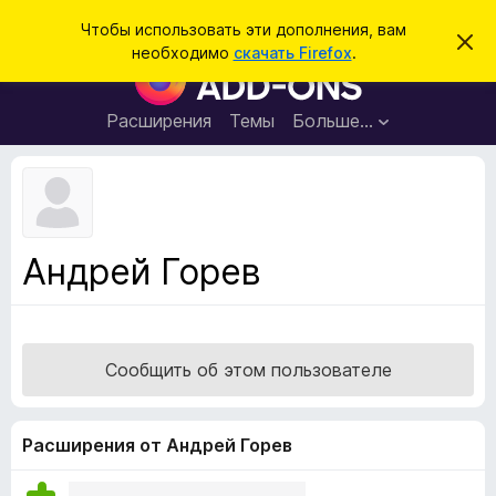
П
Войти
Чтобы использовать эти дополнения, вам
С
о
необходимо
скачать Firefox
.
к
Д
и
р
о
ы
с
т
п
Расширения
Темы
Больше…
к
ь
о
э
т
л
о
н
у
в
е
е
н
д
Андрей Горев
о
и
м
я
л
е
д
н
л
и
Сообщить об этом пользователе
е
я
б
р
Расширения от Андрей Горев
а
у