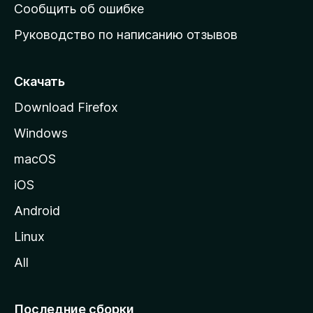
н
Сообщить об ошибке
ю
Руководство по написанию отзывов
ю
с
т
Скачать
р
Download Firefox
а
Windows
н
и
macOS
ц
iOS
у
M
Android
o
Linux
z
All
i
l
l
Последние сборки