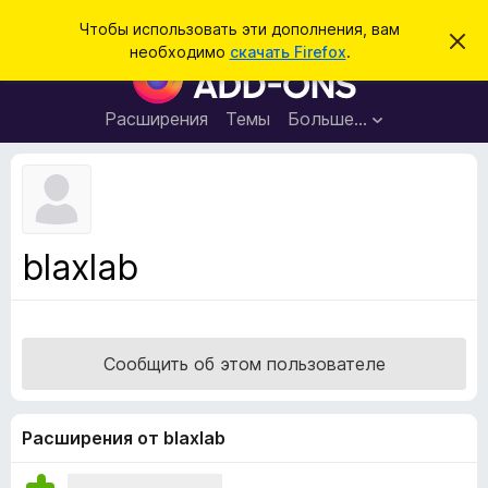
П
Войти
Чтобы использовать эти дополнения, вам
С
о
необходимо
скачать Firefox
.
к
Д
и
р
о
ы
с
т
п
Расширения
Темы
Больше…
к
ь
о
э
т
л
о
н
у
в
е
е
н
д
blaxlab
о
и
м
я
л
е
д
н
л
и
Сообщить об этом пользователе
е
я
б
р
Расширения от blaxlab
а
у