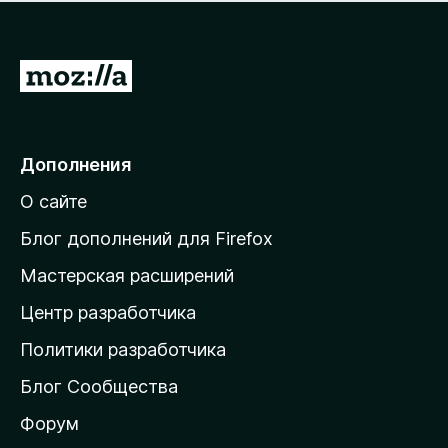
н
а
о
н
к
е
п
П
т
о
е
к
р
а
н
е
Дополнения
е
й
т
О сайте
т
и
Блог дополнений для Firefox
н
Мастерская расширений
а
Центр разработчика
д
о
Политики разработчика
м
Блог Сообщества
а
ш
Форум