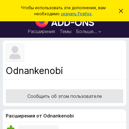
П
Войти
Чтобы использовать эти дополнения, вам
С
о
необходимо
скачать Firefox
.
к
Д
и
р
о
ы
с
т
п
Расширения
Темы
Больше…
к
ь
о
э
т
л
о
н
у
в
е
е
н
д
Odnankenobi
о
и
м
я
л
е
д
н
л
и
Сообщить об этом пользователе
е
я
б
р
Расширения от Odnankenobi
а
у