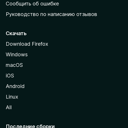
н
Сообщить об ошибке
ю
Руководство по написанию отзывов
ю
с
т
Скачать
р
Download Firefox
а
Windows
н
и
macOS
ц
iOS
у
M
Android
o
Linux
z
All
i
l
l
Последние сборки