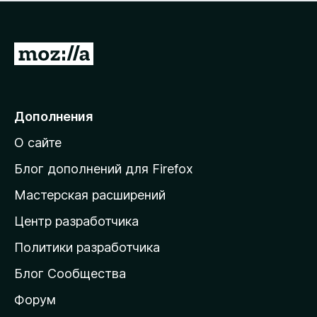
н
а
о
н
к
е
п
П
т
о
е
к
р
а
н
е
Дополнения
е
й
т
О сайте
т
и
Блог дополнений для Firefox
н
Мастерская расширений
а
Центр разработчика
д
о
Политики разработчика
м
Блог Сообщества
а
ш
Форум