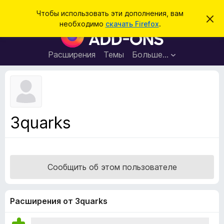
П
Войти
Чтобы использовать эти дополнения, вам
С
о
необходимо
скачать Firefox
.
к
Д
и
р
о
ы
с
т
п
Расширения
Темы
Больше…
к
ь
о
э
т
л
о
н
у
в
е
е
н
д
3quarks
о
и
м
я
л
е
д
н
л
и
Сообщить об этом пользователе
е
я
б
р
Расширения от 3quarks
а
у