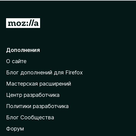
н
а
о
н
к
е
п
П
т
о
е
к
р
а
н
е
Дополнения
е
й
т
О сайте
т
и
Блог дополнений для Firefox
н
Мастерская расширений
а
Центр разработчика
д
о
Политики разработчика
м
Блог Сообщества
а
ш
Форум