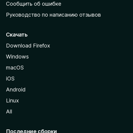
н
Сообщить об ошибке
ю
Руководство по написанию отзывов
ю
с
т
Скачать
р
Download Firefox
а
Windows
н
и
macOS
ц
iOS
у
M
Android
o
Linux
z
All
i
l
l
Последние сборки