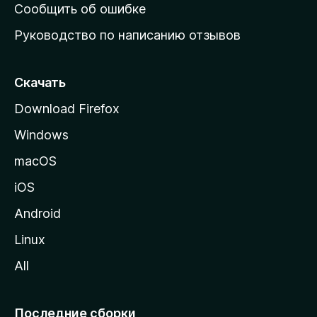
н
Сообщить об ошибке
ю
Руководство по написанию отзывов
ю
с
т
Скачать
р
Download Firefox
а
Windows
н
и
macOS
ц
iOS
у
M
Android
o
Linux
z
All
i
l
l
Последние сборки