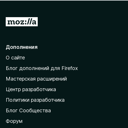
н
а
о
н
к
е
п
П
т
о
е
к
р
а
н
е
Дополнения
е
й
т
О сайте
т
и
Блог дополнений для Firefox
н
Мастерская расширений
а
Центр разработчика
д
о
Политики разработчика
м
Блог Сообщества
а
ш
Форум