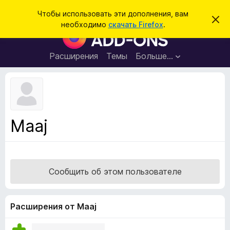
П
Войти
Чтобы использовать эти дополнения, вам
С
о
необходимо
скачать Firefox
.
к
Д
и
р
о
ы
с
т
п
Расширения
Темы
Больше…
к
ь
о
э
т
л
о
н
у
в
е
е
н
д
Maaj
о
и
м
я
л
е
д
н
л
и
Сообщить об этом пользователе
е
я
б
р
Расширения от Maaj
а
у