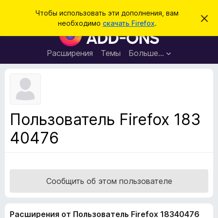
П
Войти
Чтобы использовать эти дополнения, вам
С
о
необходимо
скачать Firefox
.
к
Д
и
р
о
ы
с
т
п
Расширения
Темы
Больше…
к
ь
о
э
т
л
о
н
у
в
е
е
н
д
Пользователь Firefox 183
о
и
м
40476
я
л
е
д
н
л
и
е
я
б
Сообщить об этом пользователе
р
а
Расширения от Пользователь Firefox 18340476
у