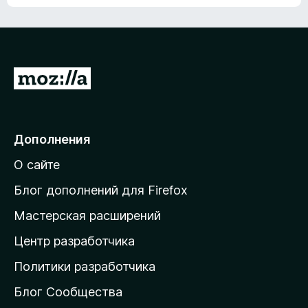
ц
о
е
к
н
а
о
н
к
е
п
П
т
о
е
к
р
а
н
е
Дополнения
е
й
т
О сайте
т
и
Блог дополнений для Firefox
н
Мастерская расширений
а
Центр разработчика
д
о
Политики разработчика
м
Блог Сообщества
а