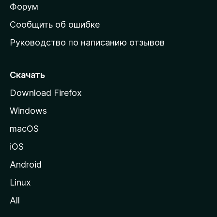
ш
Форум
н
Сообщить об ошибке
ю
Руководство по написанию отзывов
ю
с
т
Скачать
р
Download Firefox
а
Windows
н
и
macOS
ц
iOS
у
M
Android
o
Linux
z
All
i
l