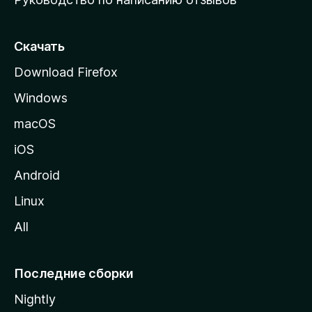
ю
с
т
Скачать
р
Download Firefox
а
Windows
н
и
macOS
ц
iOS
у
M
Android
o
Linux
z
All
i
l
l
Последние сборки
a
Nightly