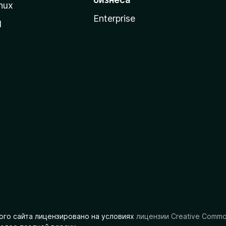
nux
Enterprise
l
ого сайта лицензировано на условиях
лицензии Creative Comm