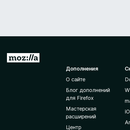
П
е
Дополнения
С
р
О сайте
D
е
й
Блог дополнений
W
т
для Firefox
m
и
Мастерская
н
i
расширений
а
A
д
Центр