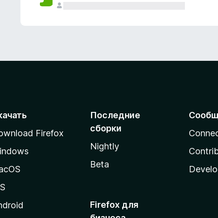
качать
Последние
Сообщ
сборки
ownload Firefox
Conne
Nightly
indows
Contri
Beta
acOS
Develo
OS
Firefox для
ndroid
бизнеса