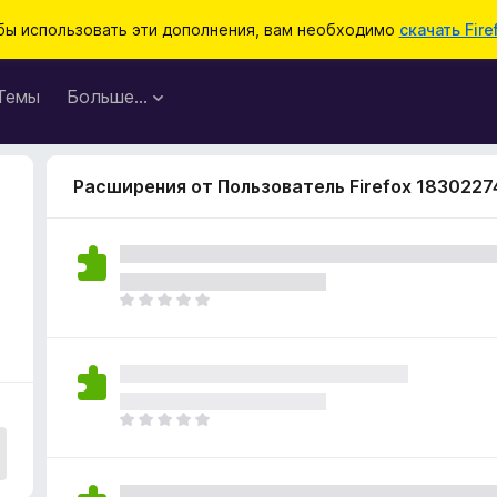
бы использовать эти дополнения, вам необходимо
скачать Fire
Темы
Больше…
Расширения от Пользователь Firefox 1830227
О
ц
е
н
о
к
О
п
ц
о
е
к
н