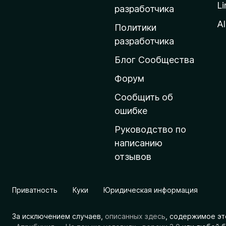
Li
о
разработчика
м
Al
Политики
а
разработчика
ш
Блог Сообщества
н
ю
Форум
ю
Сообщить об
с
ошибке
т
Руководство по
р
написанию
а
отзывов
н
и
ц
Приватность
Куки
Юридическая информация
у
M
За исключением случаев,
описанных здесь
, содержимое эт