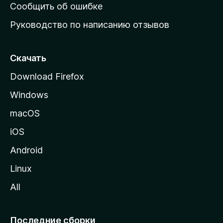
н
Сообщить об ошибке
ю
Руководство по написанию отзывов
ю
с
т
Скачать
р
Download Firefox
а
Windows
н
и
macOS
ц
iOS
у
M
Android
o
Linux
z
All
i
l
l
Последние сборки