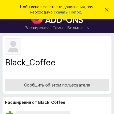
П
Войти
Чтобы использовать эти дополнения, вам
С
о
необходимо
скачать Firefox
.
к
Д
и
р
о
ы
с
т
п
Расширения
Темы
Больше…
к
ь
о
э
т
л
о
н
у
в
е
е
н
д
Black_Coffee
о
и
м
я
л
е
д
н
л
и
Сообщить об этом пользователе
е
я
б
р
Расширения от Black_Coffee
а
у