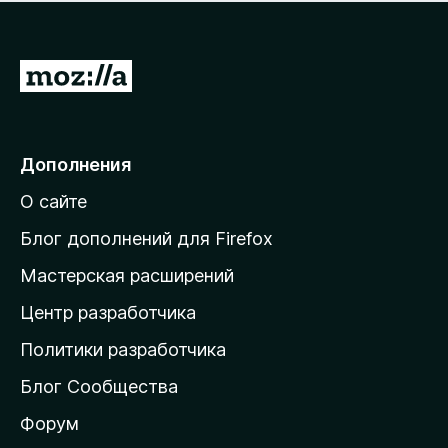
н
а
о
н
к
е
п
П
т
о
е
к
р
а
н
е
Дополнения
е
й
т
О сайте
т
и
Блог дополнений для Firefox
н
Мастерская расширений
а
Центр разработчика
д
о
Политики разработчика
м
Блог Сообщества
а
ш
Форум