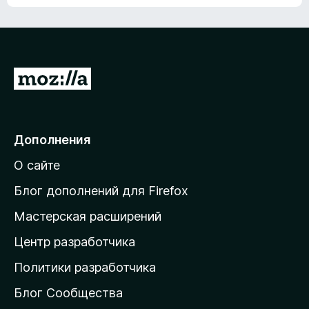
ц
о
е
к
н
а
о
н
к
е
п
П
т
о
е
к
р
а
н
е
Дополнения
е
й
т
О сайте
т
и
Блог дополнений для Firefox
н
Мастерская расширений
а
Центр разработчика
д
о
Политики разработчика
м
Блог Сообщества
а