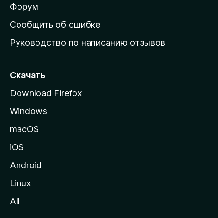
ш
Форум
н
Сообщить об ошибке
ю
Руководство по написанию отзывов
ю
с
т
Скачать
р
Download Firefox
а
Windows
н
и
macOS
ц
iOS
у
M
Android
o
Linux
z
All
i
l