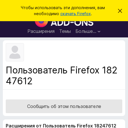
П
Войти
Чтобы использовать эти дополнения, вам
С
о
необходимо
скачать Firefox
.
к
Д
и
р
о
ы
с
т
п
Расширения
Темы
Больше…
к
ь
о
э
т
л
о
н
у
в
е
е
н
д
Пользователь Firefox 182
о
и
м
47612
я
л
е
д
н
л
и
е
я
б
Сообщить об этом пользователе
р
а
Расширения от Пользователь Firefox 18247612
у