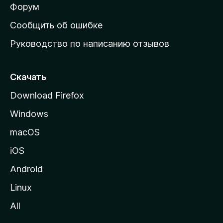
ш
Форум
н
Сообщить об ошибке
ю
Руководство по написанию отзывов
ю
с
т
Скачать
р
Download Firefox
а
Windows
н
и
macOS
ц
iOS
у
M
Android
o
Linux
z
All
i
l