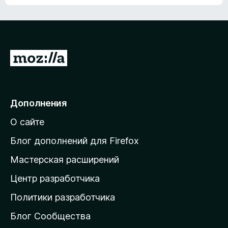
ц
о
е
к
н
а
о
н
к
е
п
П
т
о
е
к
р
а
н
е
Дополнения
е
й
т
О сайте
т
и
Блог дополнений для Firefox
н
Мастерская расширений
а
Центр разработчика
д
о
Политики разработчика
м
Блог Сообщества
а