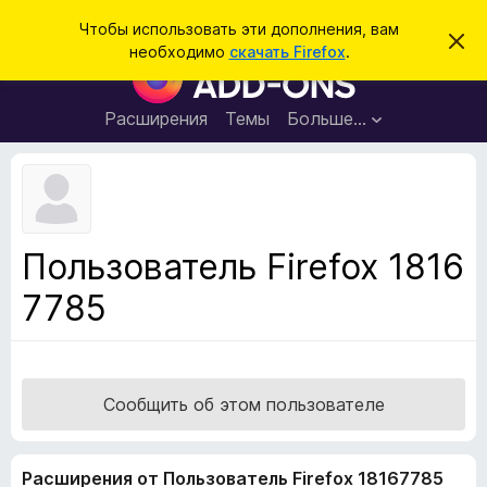
П
Войти
Чтобы использовать эти дополнения, вам
С
о
необходимо
скачать Firefox
.
к
Д
и
р
о
ы
с
т
п
Расширения
Темы
Больше…
к
ь
о
э
т
л
о
н
у
в
е
е
н
д
Пользователь Firefox 1816
о
и
м
7785
я
л
е
д
н
л
и
е
я
б
Сообщить об этом пользователе
р
а
Расширения от Пользователь Firefox 18167785
у