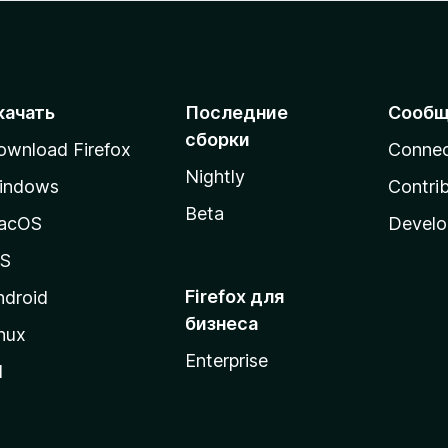
качать
Последние
Сообщ
сборки
ownload Firefox
Conne
Nightly
indows
Contri
Beta
acOS
Develo
OS
Firefox для
ndroid
бизнеса
nux
Enterprise
l