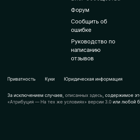
н
ю
Форум
ю
Сообщить об
с
ошибке
т
Руководство по
р
написанию
а
отзывов
н
и
ц
Приватность
Куки
Юридическая информация
у
M
За исключением случаев,
описанных здесь
, содержимое эт
o
«Атрибуция — На тех же условиях» версии 3.0
или любой б
z
i
l
l