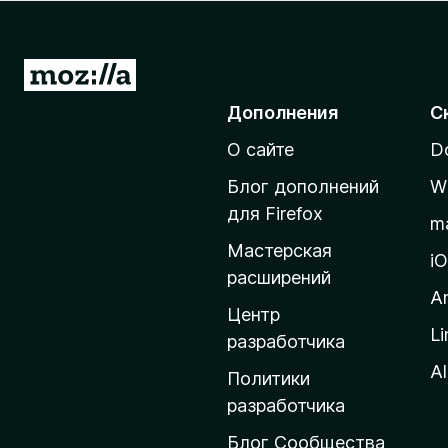
з
е
р
П
а
е
Дополнения
С
F
р
i
О сайте
D
е
r
й
e
Блог дополнений
W
т
f
для Firefox
m
o
и
Мастерская
x
н
i
расширений
а
A
д
Центр
Li
о
разработчика
м
Al
Политики
а
разработчика
ш
Блог Сообщества